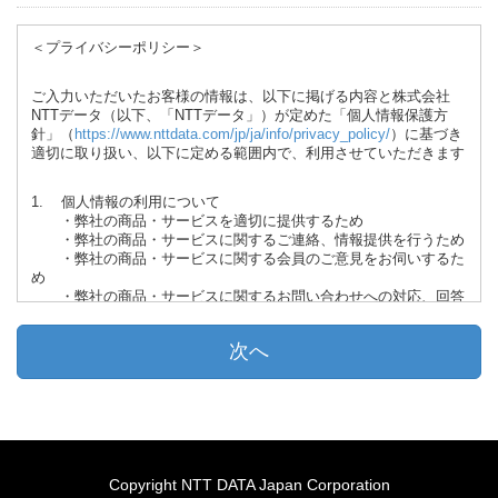
＜プライバシーポリシー＞
ご入力いただいたお客様の情報は、以下に掲げる内容と株式会社
NTTデータ（以下、「NTTデータ」）が定めた「個人情報保護方
針」（
https://www.nttdata.com/jp/ja/info/privacy_policy/
）に基づき
適切に取り扱い、以下に定める範囲内で、利用させていただきます
1. 個人情報の利用について
・弊社の商品・サービスを適切に提供するため
・弊社の商品・サービスに関するご連絡、情報提供を行うため
・弊社の商品・サービスに関する会員のご意見をお伺いするた
め
・弊社の商品・サービスに関するお問い合わせへの対応、回答
のため
・弊社の商品・サービスご利用時の本人確認のため
また、ご入力いただいた個人情報（ご氏名、ご連絡先、業種等の入
力いただいた全ての項目）を電子データ（ファイル共有または媒体
の授受）にて株式会社NTTデータグループ
（
https://www.nttdata.com/global/ja/
）、NTTデータのグループ会社
（
https://www.nttdata.com/jp/ja/about-us/group/
）ならびに業務提携
先である株式会社NTTDXパートナー（
NTT DXパートナー | DXのそ
Copyright NTT DATA Japan Corporation
の先に、魅力あふれる地域の個性を。
）、NTTビジネスソリューシ