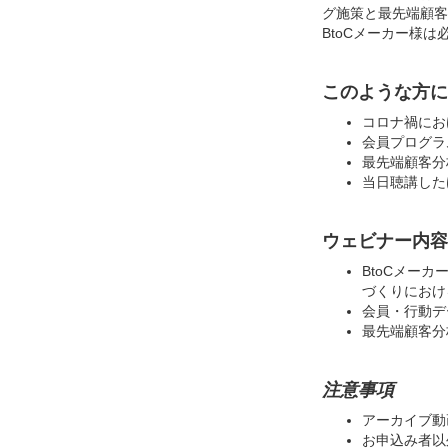
グ施策と最先端顧客分
BtoCメーカー様
このような方に
コロナ禍にお
会員プログラ
最先端顧客分析
当日聴講した
ウェビナー内容
BtoCメー
づくりにおけ
会員・行動デ
最先端顧客分
注意事項
アーカイブ動
お申込み者以