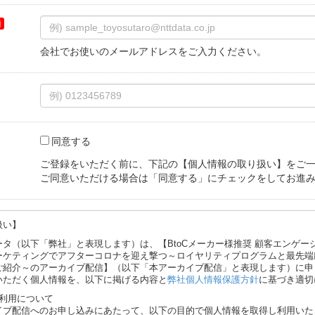
会社でお使いのメールアドレスをご入力ください。
同意する
ご登録をいただく前に、下記の【個人情報の取り扱い】をご一
ご同意いただける場合は「同意する」にチェックをしてお進
扱い】
タ（以下「弊社」と表現します）は、【BtoCメーカー様推奨 顧客エンゲー
ーケティングでアフターコロナを迎え撃つ～ロイヤリティプログラムと最先端顧
ご紹介～のアーカイブ配信】（以下「本アーカイブ配信」と表現します）に申
いただく個人情報を、以下に掲げる内容と
弊社個人情報保護方針
に基づき適切
の利用について
イブ配信へのお申し込みにあたって、以下の目的で個人情報を取得し利用いた