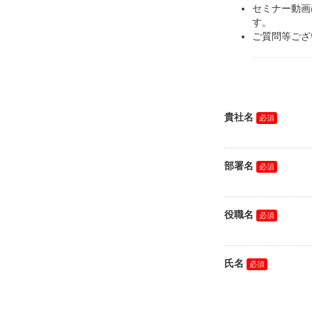
セミナー動画
す。
ご質問等ございまし
貴社名
部署名
役職名
氏名